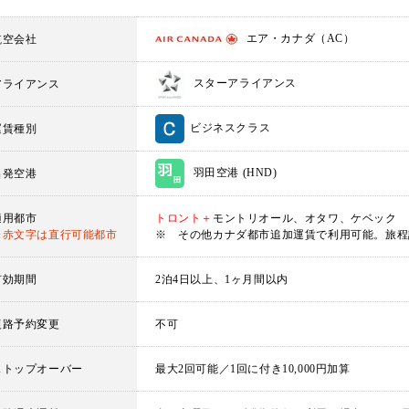
エア・カナダ（AC）
航空会社
スターアライアンス
アライアンス
ビジネスクラス
運賃種別
羽田空港 (HND)
出発空港
適用都市
トロント＋
モントリオール、オタワ、ケベック
※赤文字は直行可能都市
※ その他カナダ都市追加運賃で利用可能。旅程
有効期間
2泊4日以上、1ヶ月間以内
復路予約変更
不可
ストップオーバー
最大2回可能／1回に付き10,000円加算