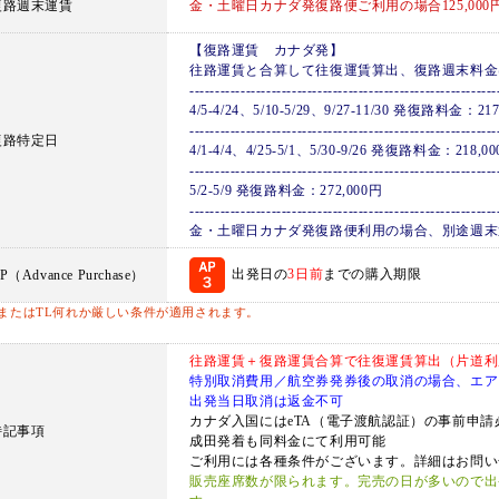
復路週末運賃
金・土曜日カナダ発復路便ご利用の場合125,000
【復路運賃 カナダ発】
往路運賃と合算して往復運賃算出、復路週末料金
------------------------------------------------------------
4/5-4/24、5/10-5/29、9/27-11/30 発復路料金：21
------------------------------------------------------------
復路特定日
4/1-4/4、4/25-5/1、5/30-9/26 発復路料金：218,0
------------------------------------------------------------
5/2-5/9 発復路料金：272,000円
------------------------------------------------------------
金・土曜日カナダ発復路便利用の場合、別途週末運賃 
出発日の
3日前
までの購入期限
P（Advance Purchase）
APまたはTL何れか厳しい条件が適用されます。
往路運賃＋復路運賃合算で往復運賃算出（片道利
特別取消費用／航空券発券後の取消の場合、エアカ
出発当日取消は返金不可
カナダ入国にはeTA（電子渡航認証）の事前申請
特記事項
成田発着も同料金にて利用可能
ご利用には各種条件がございます。詳細はお問い
販売座席数が限られます。完売の日が多いので出