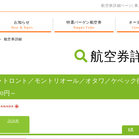
航空券詳細ページ| 
お知らせ
特選バーゲン航空券
オー
News & Topics
Bargain Ticket
Cust
航空券詳細
航空券
トロント／モントリオール／オタワ／ケベック往
00円～
2026年
8月