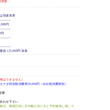
円加算
は別途加算
----------
7,000円
----------
00円
----------
----------
125,000円 加算
用はできません）
ナダ特別取消費用50,000円（当社取消費用別）
必要
合わせ下さい
発日、帰国日共に日付幅を頂けると予約確保し易いで