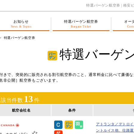
特選バーゲン航空券 | 格
お知らせ
特選バーゲン航空券
オー
News & Topics
Bargain Ticket
Cust
特選バーゲン航空券
特選バーゲ
付きで、突発的に販売される割引航空券のこと。通常料金に比べて廉価な
名非公開］航空券もございます。
13
該当件数
件
航空会社名
条件
アトランタ／デトロイ
ントルイス他、往路運賃