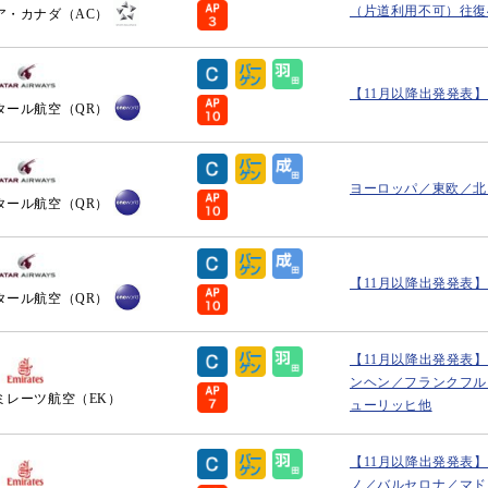
（片道利用不可）往復43
ア・カナダ（AC）
【11月以降出発発表
タール航空（QR）
ヨーロッパ／東欧／北
タール航空（QR）
【11月以降出発発表
タール航空（QR）
【11月以降出発発表
ンヘン／フランクフル
ミレーツ航空（EK）
ューリッヒ他
【11月以降出発発表
ノ／バルセロナ／マド