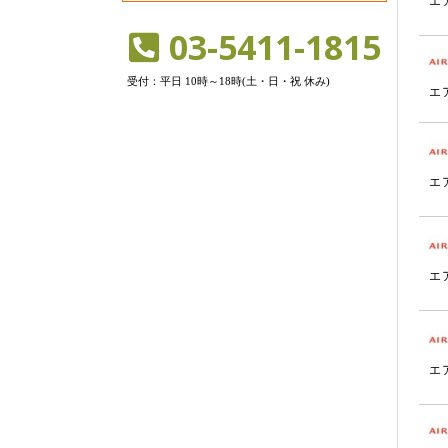
エ
03-5411-1815
受付：平日 10時～18時(土・日・祝 休み)
エ
エ
エ
エ