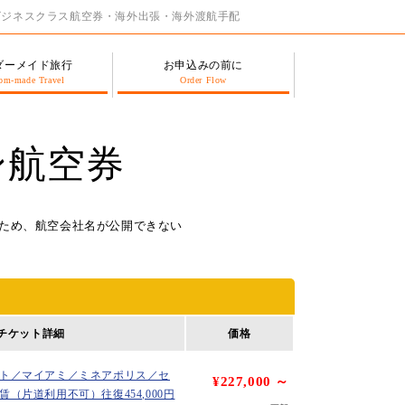
安ビジネスクラス航空券・海外出張・海外渡航手配
ダーメイド旅行
お申込みの前に
om-made Travel
Order Flow
ン航空券
ため、航空会社名が公開できない
チケット詳細
価格
ト／マイアミ／ミネアポリス／セ
¥227,000 ～
（片道利用不可）往復454,000円