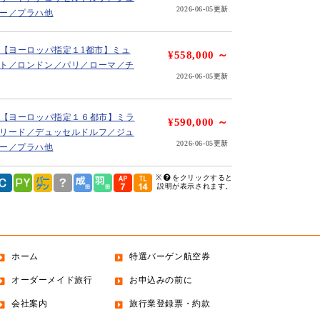
2026-06-05更新
ー／プラハ他
】【ヨーロッパ指定１1都市】ミュ
¥558,000 ～
ト／ロンドン／パリ／ローマ／チ
2026-06-05更新
】【ヨーロッパ指定１６都市】ミラ
¥590,000 ～
リード／デュッセルドルフ／ジュ
2026-06-05更新
ー／プラハ他
※
をクリックすると
説明が表示されます。
ホーム
特選バーゲン航空券
オーダーメイド旅行
お申込みの前に
会社案内
旅行業登録票・約款