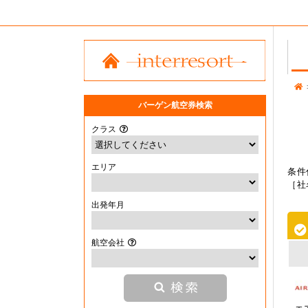
バーゲン航空券検索
クラス
エリア
条件
［社
出発年月
航空会社