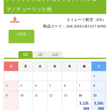
マ／チューリッヒ他
エミレーツ航空（EK）
商品コード：26K-EKEUR11O7-HND
2026年
8月
9月
10月
日
月
火
水
木
金
土
1
2
3
4
5
6
7
8
9
10
11
12
13
14
15
¥ 536,
¥ 566,
000
000