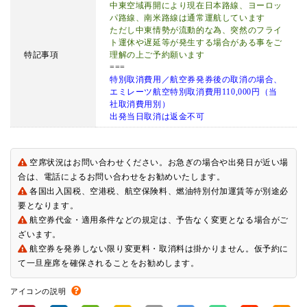
中東空域再開により現在日本路線、ヨーロッ
パ路線、南米路線は通常運航しています
ただし中東情勢が流動的な為、突然のフライ
ト運休や遅延等が発生する場合がある事をご
特記事項
理解の上ご予約願います
===
特別取消費用／航空券発券後の取消の場合、
エミレーツ航空特別取消費用110,000円（当
社取消費用別）
出発当日取消は返金不可
空席状況はお問い合わせください。お急ぎの場合や出発日が近い場
合は、電話によるお問い合わせをお勧めいたします。
各国出入国税、空港税、航空保険料、燃油特別付加運賃等が別途必
要となります。
航空券代金・適用条件などの規定は、予告なく変更となる場合がご
ざいます。
航空券を発券しない限り変更料・取消料は掛かりません。仮予約に
て一旦座席を確保されることをお勧めします。
アイコンの説明