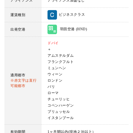
アライアンス
アライアンス加盟なし
ビジネスクラス
運賃種別
羽田空港 (HND)
出発空港
ドバイ
＋
アムステルダム
フランクフルト
ミュンヘン
ウィーン
適用都市
※赤文字は直行
ロンドン
可能都市
パリ
ローマ
チューリッヒ
コペンハーゲン
ブリュッセル
イスタンブール
有効期間
1ヶ月間以内(現地２泊以上）