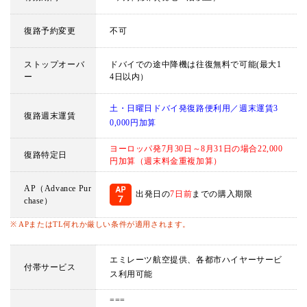
復路予約変更
不可
ストップオーバ
ドバイでの途中降機は往復無料で可能(最大1
ー
4日以内）
土・日曜日ドバイ発復路便利用／週末運賃3
復路週末運賃
0,000円加算
ヨーロッパ発7月30日～8月31日の場合22,000
復路特定日
円加算（週末料金重複加算）
AP（Advance Pur
出発日の
7日前
までの購入期限
chase）
※ APまたはTL何れか厳しい条件が適用されます。
エミレーツ航空提供、各都市ハイヤーサービ
付帯サービス
ス利用可能
===