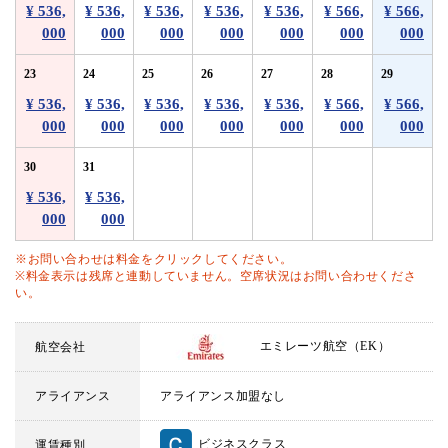
¥ 536,
¥ 536,
¥ 536,
¥ 536,
¥ 536,
¥ 566,
¥ 566,
000
000
000
000
000
000
000
23
24
25
26
27
28
29
¥ 536,
¥ 536,
¥ 536,
¥ 536,
¥ 536,
¥ 566,
¥ 566,
000
000
000
000
000
000
000
30
31
¥ 536,
¥ 536,
000
000
※お問い合わせは料金をクリックしてください。
※料金表示は残席と連動していません。空席状況はお問い合わせくださ
い。
エミレーツ航空（EK）
航空会社
アライアンス
アライアンス加盟なし
ビジネスクラス
運賃種別