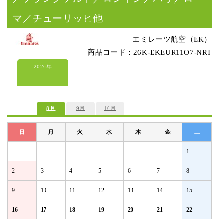
マ／チューリッヒ他
エミレーツ航空（EK）
商品コード：26K-EKEUR11O7-NRT
2026年
8月
9月
10月
日
月
火
水
木
金
土
1
2
3
4
5
6
7
8
9
10
11
12
13
14
15
16
17
18
19
20
21
22