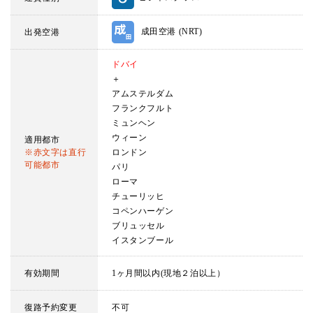
成田空港 (NRT)
出発空港
ドバイ
＋
アムステルダム
フランクフルト
ミュンヘン
ウィーン
適用都市
※赤文字は直行
ロンドン
可能都市
パリ
ローマ
チューリッヒ
コペンハーゲン
ブリュッセル
イスタンブール
有効期間
1ヶ月間以内(現地２泊以上）
復路予約変更
不可