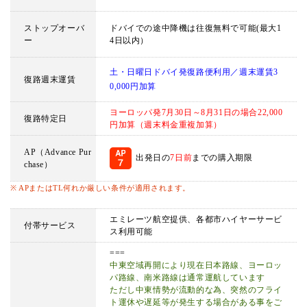
ストップオーバ
ドバイでの途中降機は往復無料で可能(最大1
ー
4日以内）
土・日曜日ドバイ発復路便利用／週末運賃3
復路週末運賃
0,000円加算
ヨーロッパ発7月30日～8月31日の場合22,000
復路特定日
円加算（週末料金重複加算）
AP（Advance Pur
出発日の
7日前
までの購入期限
chase）
※ APまたはTL何れか厳しい条件が適用されます。
エミレーツ航空提供、各都市ハイヤーサービ
付帯サービス
ス利用可能
===
中東空域再開により現在日本路線、ヨーロッ
パ路線、南米路線は通常運航しています
ただし中東情勢が流動的な為、突然のフライ
ト運休や遅延等が発生する場合がある事をご